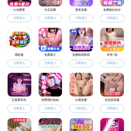
序
报名号
姓名
报考专业
研究方向
英语
号
力
方玮
中国语言文
文艺学
1
1107899407
28.0
玲
学
黄思
中国语言文
文艺学
1107899447
2
29.0
敏
学
潘成
中国语言文
文艺学
1107898869
3
25.3
玉
学
颜成
中国语言文
文艺学
4
1107898882
27.0
汛
学
王婉
中国语言文
文艺学
1107899473
28.6
5
晴
学
韩镓
中国语言文
文艺学
6
1107899931
26.0
嵘
学
邓千
中国语言文
文艺学
1107899620
27.0
7
叶
学
何泽
中国语言文
文艺学
1107899836
8
26.9
宇
学