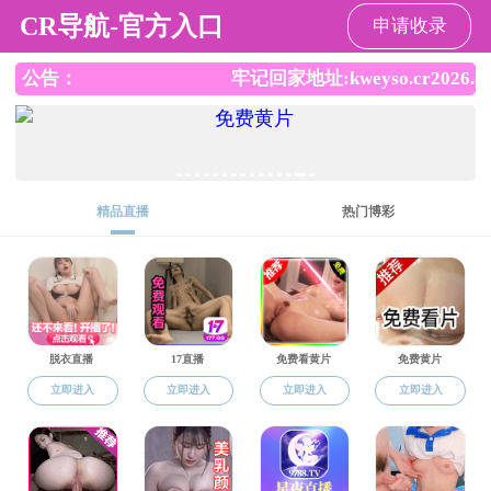
性爱网
当前位置是：
性爱网
->
招生就业
->
招生信息
->
正文
招生就业
性爱网 2025年博士研究生初选成绩公布表
作者:
发布时间: 2025-04-10
浏览次数:
2729
性爱网
2025年博士研究生初选成绩
公布表
学院：性爱网
时间：
2025